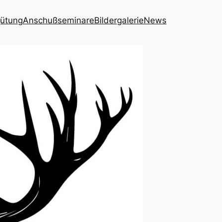
ütung
Anschußseminare
Bildergalerie
News