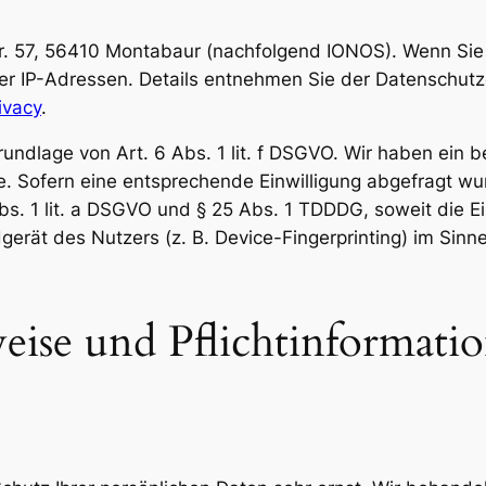
Str. 57, 56410 Montabaur (nachfolgend IONOS). Wenn Si
rer IP-Adressen. Details entnehmen Sie der Datenschut
ivacy
.
ndlage von Art. 6 Abs. 1 lit. f DSGVO. Wir haben ein be
e. Sofern eine entsprechende Einwilligung abgefragt wur
Abs. 1 lit. a DSGVO und § 25 Abs. 1 TDDDG, soweit die E
gerät des Nutzers (z. B. Device-Fingerprinting) im Sinn
ise und Pflicht­informati