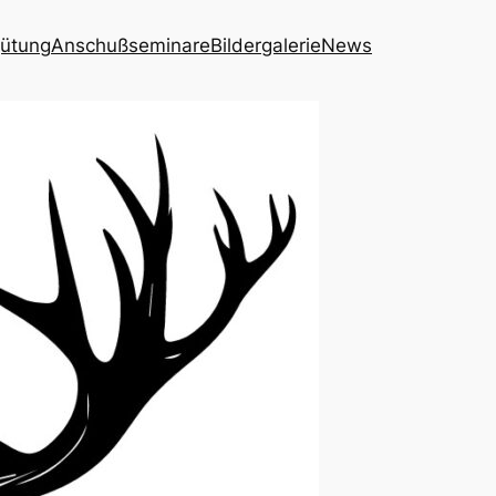
ütung
Anschußseminare
Bildergalerie
News